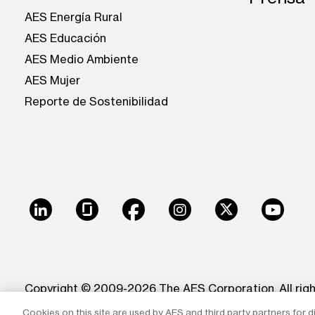
AES Energía Rural
AES Educación
AES Medio Ambiente
AES Mujer
Reporte de Sostenibilidad
LinkedIn
Glassdoor
Facebook
Instagram
X
Youtu
Copyright © 2009-2026 The AES Corporation. All rig
Cookies on this site are used by AES and third party partners for d