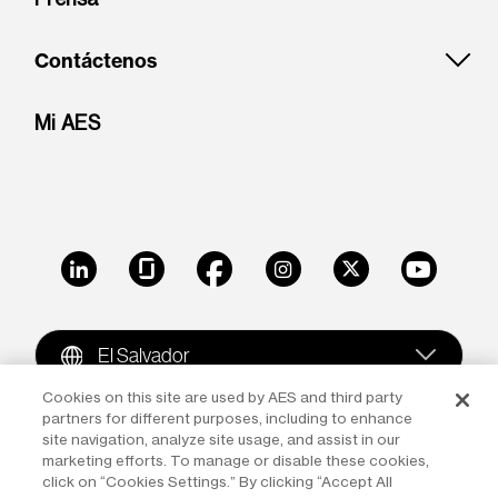
Contáctenos
Mi AES
LinkedIn
Glassdoor
Facebook
Instagram
X
Youtube
El Salvador
Cookies on this site are used by AES and third party
partners for different purposes, including to enhance
Copyright © 2009-2026 The AES Corporation. All rights
site navigation, analyze site usage, and assist in our
reserved.
Terms of Use
|
Privacy
marketing efforts. To manage or disable these cookies,
click on “Cookies Settings.” By clicking “Accept All