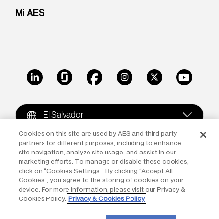
Mi AES
LinkedIn
Glassdoor
Facebook
Instagram
X
Youtube
El Salvador
Cookies on this site are used by AES and third party
partners for different purposes, including to enhance
Copyright © 2009-2026 The AES Corporation. All rights
site navigation, analyze site usage, and assist in our
reserved.
Terms of Use
|
Privacy
marketing efforts. To manage or disable these cookies,
click on “Cookies Settings.” By clicking “Accept All
Reproduction in whole or in part in any form or medium
Cookies”, you agree to the storing of cookies on your
device. For more information, please visit our Privacy &
without the express written permission of The AES
Cookies Policy.
Privacy & Cookies Policy
Corporation is prohibited. AES and the AES logo are
trademarks of The AES Corporation.