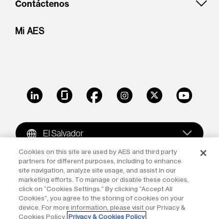
Contáctenos
Mi AES
LinkedIn
Glassdoor
Facebook
Instagram
X
Youtube
El Salvador
Cookies on this site are used by AES and third party
partners for different purposes, including to enhance
Copyright © 2009-2026 The AES Corporation. All rights
site navigation, analyze site usage, and assist in our
reserved.
Terms of Use
|
Privacy
marketing efforts. To manage or disable these cookies,
click on “Cookies Settings.” By clicking “Accept All
Reproduction in whole or in part in any form or medium
Cookies”, you agree to the storing of cookies on your
device. For more information, please visit our Privacy &
without the express written permission of The AES
Cookies Policy.
Privacy & Cookies Policy